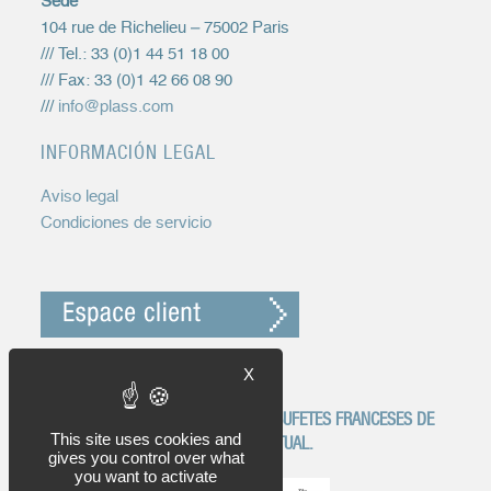
Sede
104 rue de Richelieu – 75002 Paris
/// Tel.: 33 (0)1 44 51 18 00
/// Fax: 33 (0)1 42 66 08 90
///
info@plass.com
INFORMACIÓN LEGAL
Aviso legal
Condiciones de servicio
X
EGYP FIGURA ENTRE LOS MEJORES BUFETES FRANCESES DE
This site uses cookies and
AGENTES DE PROPRIEDAD INTELLECTUAL.
gives you control over what
you want to activate