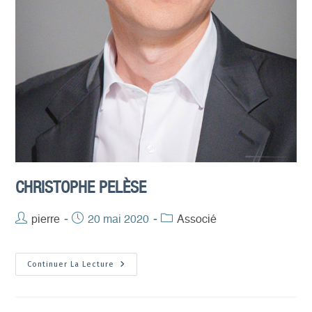
CHRISTOPHE PELÈSE
Auteur/autrice
pierre
Publication
20 mai 2020
Post
Associé
de
publiée :
category:
la
Christophe
Continuer La Lecture
publication :
Pelèse