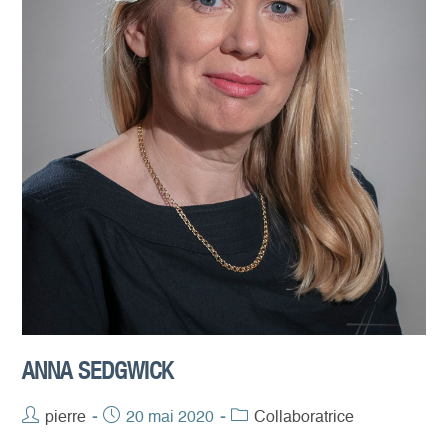
ANNA SEDGWICK
Auteur/autrice
pierre
Publication
20 mai 2020
Post
Collaboratrice
de
publiée :
category: