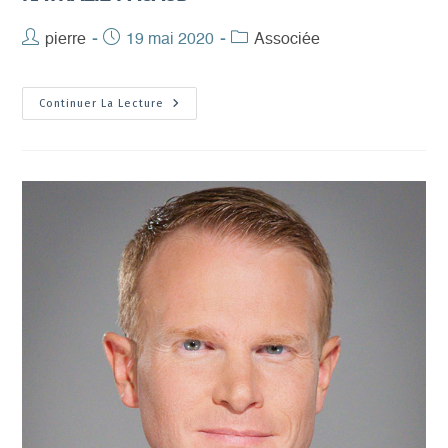
Auteur/autrice
pierre
Publication
19 mai 2020
Post
Associée
de
publiée :
category:
la
Nathalie
Continuer La Lecture
publication :
Pacaud