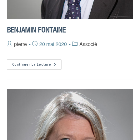
BENJAMIN FONTAINE
Auteur/autrice
pierre
Publication
20 mai 2020
Post
Associé
de
publiée :
category:
la
Benjamin
Continuer La Lecture
publication :
Fontaine