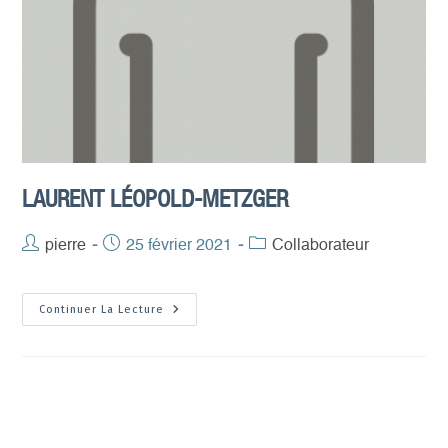
LAURENT LÉOPOLD-METZGER
Auteur/autrice
pierre
Publication
25 février 2021
Post
Collaborateur
de
publiée :
category:
la
Laurent
Continuer La Lecture
publication :
Léopold-
Metzger