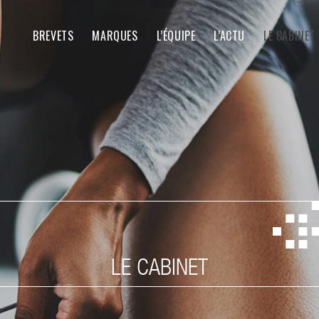
BREVETS
MARQUES
L’ÉQUIPE
L’ACTU
LE CABINET
LE CABINET