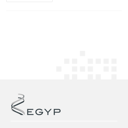
De
Cabinet
PLASSERAUD
Y
EGYP