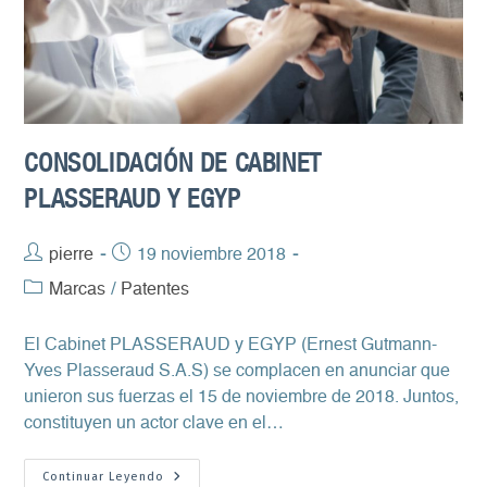
CONSOLIDACIÓN DE CABINET
PLASSERAUD Y EGYP
Autor
pierre
Publicación
19 noviembre 2018
de
de
Categoría
Marcas
/
Patentes
la
la
de
entrada:
entrada:
la
El Cabinet PLASSERAUD y EGYP (Ernest Gutmann-
entrada:
Yves Plasseraud S.A.S) se complacen en anunciar que
unieron sus fuerzas el 15 de noviembre de 2018. Juntos,
constituyen un actor clave en el…
Consolidación
Continuar Leyendo